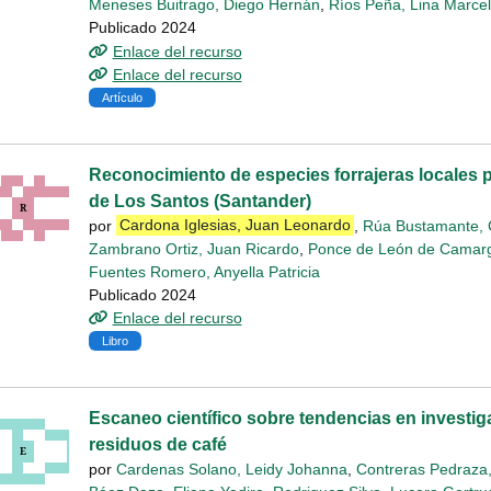
Meneses Buitrago, Diego Hernán
,
Ríos Peña, Lina Marce
Publicado 2024
Enlace del recurso
Enlace del recurso
Artículo
Reconocimiento de especies forrajeras locales p
de Los Santos (Santander)
por
Cardona Iglesias, Juan Leonardo
,
Rúa Bustamante, C
Zambrano Ortiz, Juan Ricardo
,
Ponce de León de Camargo
Fuentes Romero, Anyella Patricia
Publicado 2024
Enlace del recurso
Libro
Escaneo científico sobre tendencias en investig
residuos de café
por
Cardenas Solano, Leidy Johanna
,
Contreras Pedraza,