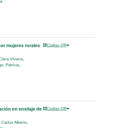
la
Código QR
or mujeres rurales
lara Viviana
,
, Patricia
,
Código QR
ación en ensilaje de
 Carlos Alberto
,