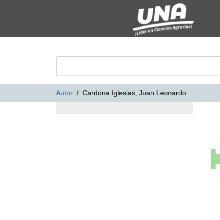
Mostrando
Saltar al contenido
1 - 17
Resultados de
17
VuFind
Autor
Cardona Iglesias, Juan Leonardo
Resultados de bús