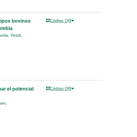
Código QR
tipos bovinos
lombia
neda, Yesid
,
Código QR
ar el potencial
win
,