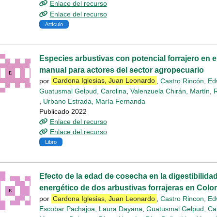
Enlace del recurso
Enlace del recurso
Artículo
Especies arbustivas con potencial forrajero en e
manual para actores del sector agropecuario
por
Cardona Iglesias, Juan Leonardo
,
Castro Rincón, Ed
Guatusmal Gelpud, Carolina
,
Valenzuela Chirán, Martín
,
R
,
Urbano Estrada, María Fernanda
Publicado 2022
Enlace del recurso
Enlace del recurso
Libro
Efecto de la edad de cosecha en la digestibilida
energético de dos arbustivas forrajeras en Colo
por
Cardona Iglesias, Juan Leonardo
,
Castro Rincon, Ed
Escobar Pachajoa, Laura Dayana
,
Guatusmal Gelpud, Car