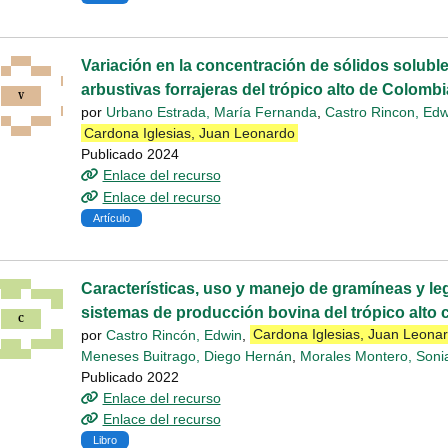
Variación en la concentración de sólidos solubl
arbustivas forrajeras del trópico alto de Colombi
por
Urbano Estrada, María Fernanda
,
Castro Rincon, Edw
Cardona Iglesias, Juan Leonardo
Publicado 2024
Enlace del recurso
Enlace del recurso
Artículo
Características, uso y manejo de gramíneas y l
sistemas de producción bovina del trópico alto
por
Castro Rincón, Edwin
,
Cardona Iglesias, Juan Leona
Meneses Buitrago, Diego Hernán
,
Morales Montero, Sonia
Publicado 2022
Enlace del recurso
Enlace del recurso
Libro