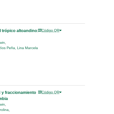
Código QR
l trópico altoandino:
win
,
íos Peña, Lina Marcela
Código QR
d y fraccionamiento
mbia
win
,
olina
,