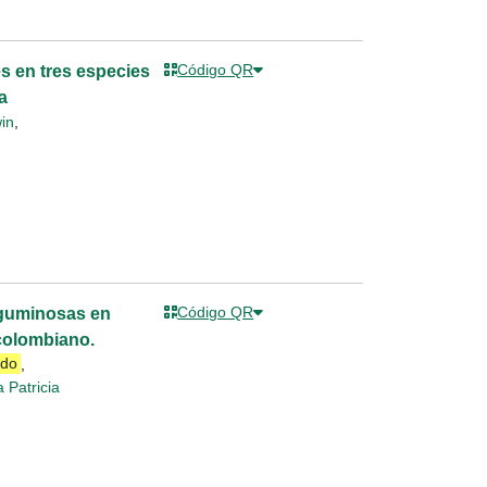
Código QR
es en tres especies
a
in
,
Código QR
eguminosas en
 colombiano.
rdo
,
 Patricia