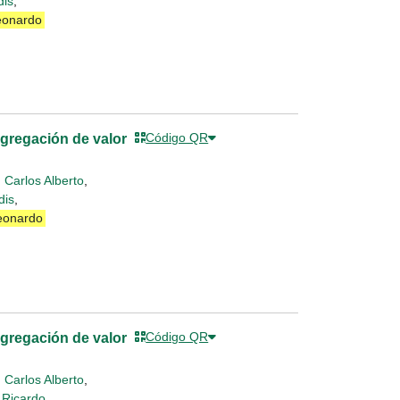
dis
,
eonardo
Código QR
agregación de valor
 Carlos Alberto
,
dis
,
Leonardo
Código QR
agregación de valor
 Carlos Alberto
,
 Ricardo
,