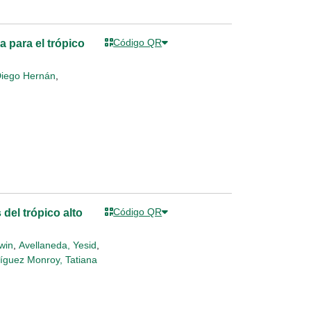
Código QR
ra para el trópico
Diego Hernán
,
Código QR
del trópico alto
win
,
Avellaneda, Yesid
,
íguez Monroy, Tatiana