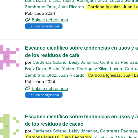
Báez Daza, Eliana Yadira
,
Rodriguez Silva, Lucero Gertru
Zambrano Ortiz, Juan Ricardo
,
Cardona Iglesias, Juan L
Publicado 2024
Enlace del recurso
Estudio de vigilancia
Escaneo científico sobre tendencias en usos y 
de los residuos de café
por
Cárdenas Solano, Leidy Johanna
,
Contreras Pedraza,
Báez Daza, Eliana Yadira
,
Rodríguez Silva, Lucero Gertru
Zambrano Ortíz, Juan Ricardo
,
Cardona Iglesias, Juan 
Publicado 2024
Enlace del recurso
Estudio de vigilancia
Escaneo científico sobre tendencias en usos y 
de los residuos de cacao
por
Cárdenas Solano, Leidy Johanna
,
Contreras Pedraza,
Cardona Iglesias, Juan Leonardo
,
Zambrano Ortíz, Juan