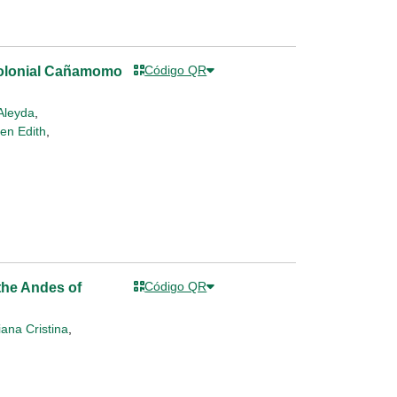
Código QR
Colonial Cañamomo
Aleyda
,
en Edith
,
Código QR
 the Andes of
ana Cristina
,