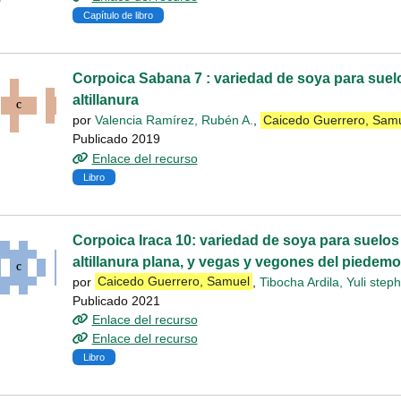
Capítulo de libro
Corpoica Sabana 7 : variedad de soya para suelo
altillanura
por
Valencia Ramírez, Rubén A.
,
Caicedo Guerrero, Sam
Publicado 2019
Enlace del recurso
Libro
Corpoica Iraca 10: variedad de soya para suelo
altillanura plana, y vegas y vegones del piedemo
por
Caicedo Guerrero, Samuel
,
Tibocha Ardila, Yuli step
Publicado 2021
Enlace del recurso
Enlace del recurso
Libro