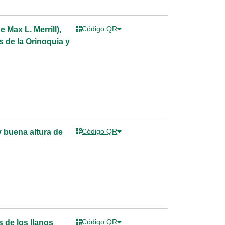
Código QR
 Max L. Merrill),
 de la Orinoquia y
Código QR
y buena altura de
Código QR
 de los llanos