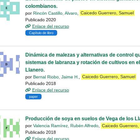
colombianos.
por
Rincón Castillo, Alvaro
,
Caicedo Guerrero, Samuel
Publicado 2020
Enlace del recurso
Capítulo de libro
Dinámica de malezas y alternativas de control q
sistemas de labranza y rotación de cultivos en 
Llanero.
por
Bernal Riobo, Jaime H.
,
Caicedo Guerrero, Samuel
Publicado 2018
Enlace del recurso
paper
Producción de soya en suelos de Vega de los Ll
por
Valencia Ramírez, Rubén Alfredo
,
Caicedo Guerrero,
Publicado 2018
Enlace del recurso