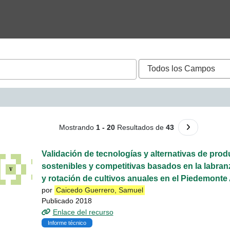
queda - Caicedo Guerrer
Ir a la Siguie
Mostrando
1 - 20
Resultados de
43
Validación de tecnologías y alternativas de prod
sostenibles y competitivas basados en la labra
y rotación de cultivos anuales en el Piedemonte A
por
Caicedo Guerrero, Samuel
Publicado 2018
Enlace del recurso
Informe técnico