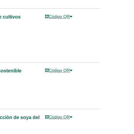
Código QR
 cultivos
Código QR
sostenible
Código QR
cciòn de soya del