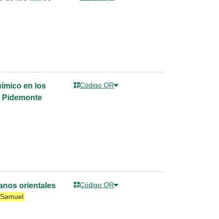
Código QR
uímico en los
el Pidemonte
Código QR
anos orientales
 Samuel