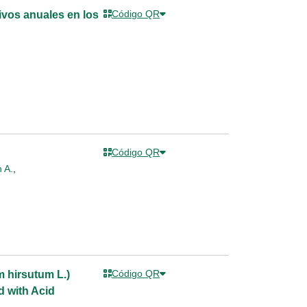
Código QR
ivos anuales en los
Código QR
 A.
,
Código QR
m hirsutum L.)
 with Acid