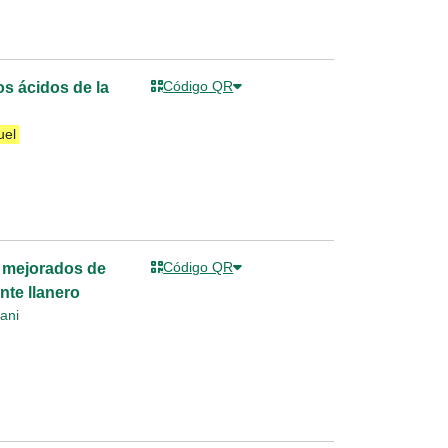
Código QR
s ácidos de la
uel
Código QR
s mejorados de
nte llanero
hani